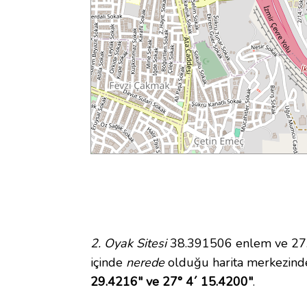
2. Oyak Sitesi
38.391506 enlem ve 27.0
içinde
nerede
olduğu harita merkezinde
29.4216" ve 27° 4´ 15.4200"
.