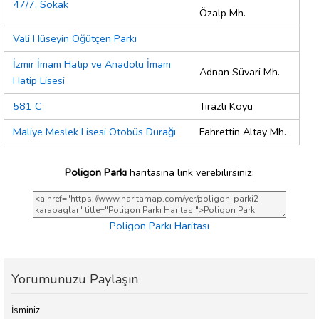
47/7. Sokak
Özalp Mh.
Vali Hüseyin Öğütçen Parkı
İzmir İmam Hatip ve Anadolu İmam
Adnan Süvari Mh.
Hatip Lisesi
581 C
Tırazlı Köyü
Maliye Meslek Lisesi Otobüs Durağı
Fahrettin Altay Mh.
Poligon Parkı
haritasına link verebilirsiniz;
Poligon Parkı Haritası
Yorumunuzu Paylaşın
İsminiz