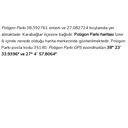
Poligon Parkı
38.392761 enlem ve 27.082724 boylamda yer
almaktadır. Karabağlar ilçesine bağlıdır.
Poligon Parkı haritası
İzmir
ili içinde
nerede
olduğu harita merkezinde gösterilmektedir. Poligon
Parkı posta kodu 35140.
Poligon Parkı GPS koordinatları
38° 23´
33.9396" ve 27° 4´ 57.8064"
.