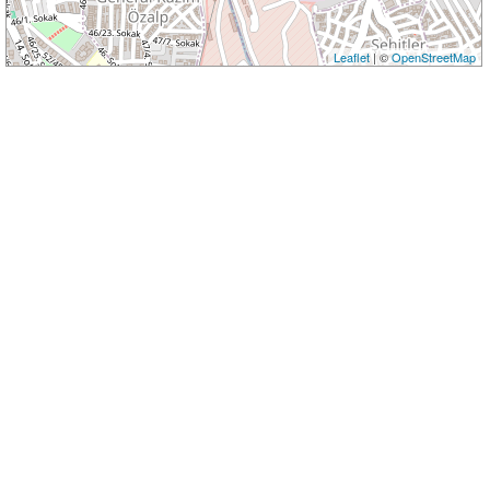
Leaflet
| ©
OpenStreetMap