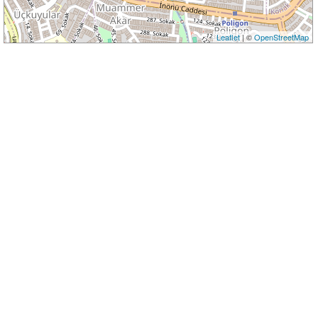
Leaflet
| ©
OpenStreetMap