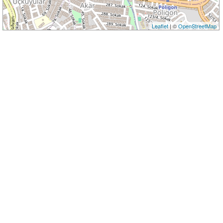
Leaflet
| ©
OpenStreetMap