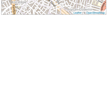
Leaflet
| ©
OpenStreetMap