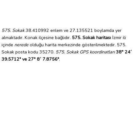
575. Sokak
38.410992 enlem ve 27.135521 boylamda yer
almaktadır. Konak ilçesine bağlıdır.
575. Sokak haritası
İzmir ili
içinde
nerede
olduğu harita merkezinde gösterilmektedir. 575.
Sokak posta kodu 35270.
575. Sokak GPS koordinatları
38° 24´
39.5712" ve 27° 8´ 7.8756"
.