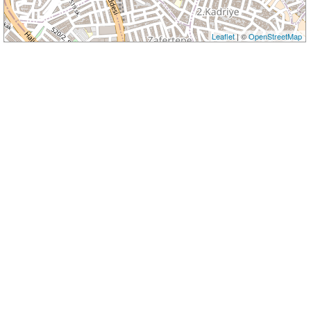
Leaflet
| ©
OpenStreetMap