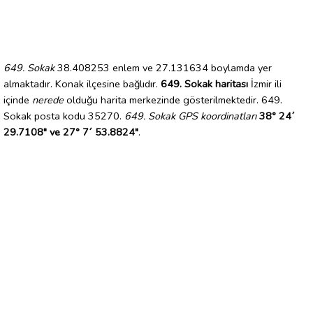
649. Sokak
38.408253 enlem ve 27.131634 boylamda yer
almaktadır. Konak ilçesine bağlıdır.
649. Sokak haritası
İzmir ili
içinde
nerede
olduğu harita merkezinde gösterilmektedir. 649.
Sokak posta kodu 35270.
649. Sokak GPS koordinatları
38° 24´
29.7108" ve 27° 7´ 53.8824"
.