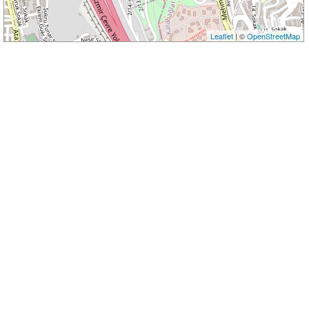
Leaflet
| ©
OpenStreetMap