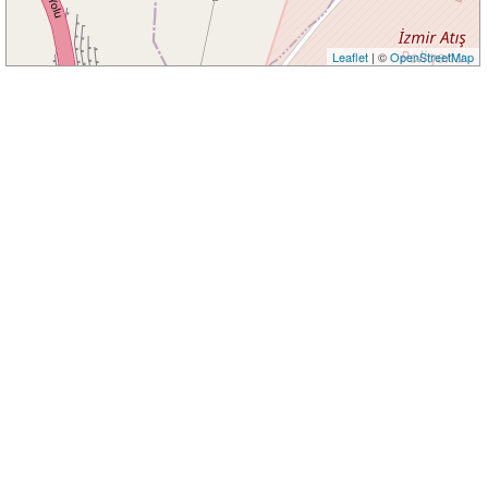
Leaflet
| ©
OpenStreetMap