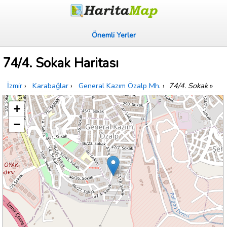
Önemli Yerler
74/4. Sokak Haritası
İzmir
›
Karabağlar
›
General Kazım Özalp Mh.
›
74/4. Sokak
»
+
−