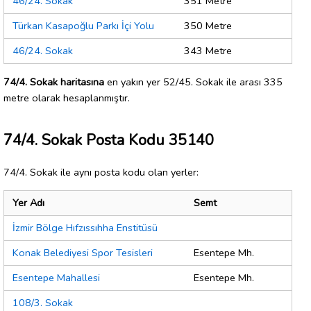
46/24. Sokak
351 Metre
Türkan Kasapoğlu Parkı İçi Yolu
350 Metre
46/24. Sokak
343 Metre
74/4. Sokak haritasına
en yakın yer 52/45. Sokak ile arası 335
metre olarak hesaplanmıştır.
74/4. Sokak Posta Kodu 35140
74/4. Sokak ile aynı posta kodu olan yerler:
Yer Adı
Semt
İzmir Bölge Hıfzıssıhha Enstitüsü
Konak Belediyesi Spor Tesisleri
Esentepe Mh.
Esentepe Mahallesi
Esentepe Mh.
108/3. Sokak