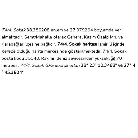
74/4. Sokak
38.386208 enlem ve 27.079264 boylamda yer
almaktadır. Semt/Mahalle olarak General Kazım Özalp Mh. ve
Karabağlar ilçesine bağlıdır.
74/4. Sokak haritası
İzmir ili içinde
nerede
olduğu harita merkezinde gösterilmektedir. 74/4. Sokak
posta kodu 35140. Rakımı (deniz seviyesinden yüksekliği) 70
metredir.
74/4. Sokak GPS koordinatları
38° 23´ 10.3488" ve 27° 4
´ 45.3504"
.