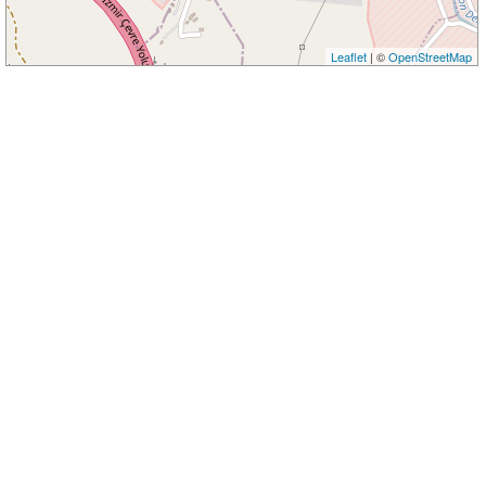
Leaflet
| ©
OpenStreetMap