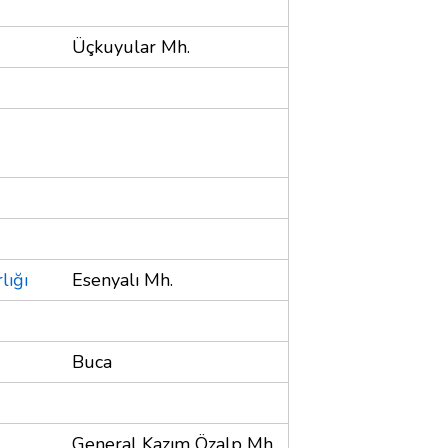
Üçkuyular Mh.
lığı
Esenyalı Mh.
Buca
General Kazım Özalp Mh.