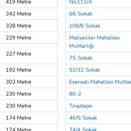
419 Metre
No:111/A
342 Metre
68. Sokak
328 Metre
108/8. Sokak
229 Metre
Maliyeciler Mahallesi
Muhtarlığı
227 Metre
75. Sokak
192 Metre
52/32. Sokak
303 Metre
Esenyalı Mahallesi Muhtar
230 Metre
80-2
230 Metre
Tınaztepe
174 Metre
46/5. Sokak
174 Metre
74/4. Sokak