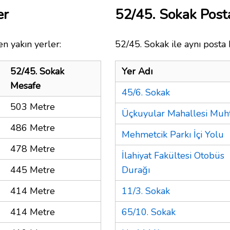
er
52/45. Sokak Pos
n yakın yerler:
52/45. Sokak ile aynı posta 
52/45. Sokak
Yer Adı
Mesafe
45/6. Sokak
503 Metre
Üçkuyular Mahallesi Muht
486 Metre
Mehmetcik Parkı İçi Yolu
478 Metre
İlahiyat Fakültesi Otobüs
445 Metre
Durağı
414 Metre
11/3. Sokak
414 Metre
65/10. Sokak