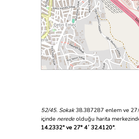
52/45. Sokak
38.387287 enlem ve 27.07
içinde
nerede
olduğu harita merkezinde
14.2332" ve 27° 4´ 32.4120"
.