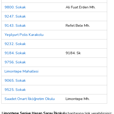
9800. Sokak
Ali Fuat Erden Mh.
9247. Sokak
9143. Sokak
Refet Bele Mh.
Yeşilyurt Polis Karakolu
9232. Sokak
9184. Sokak
9184. Sk
9756. Sokak
Limontepe Mahallesi
9065. Sokak
9525. Sokak
Saadet Onart İlköğretim Okulu
Limontepe Mh.
Limontepe Seniye Hasan Saray İlkokulu
haritasına link verebilirsiniz;