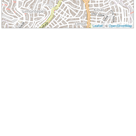
Leaflet
| ©
OpenStreetMap