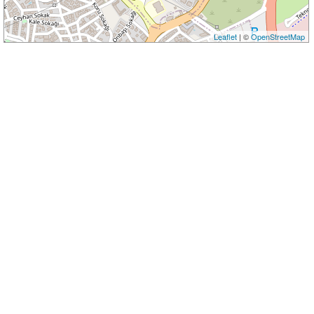
Leaflet
| ©
OpenStreetMap