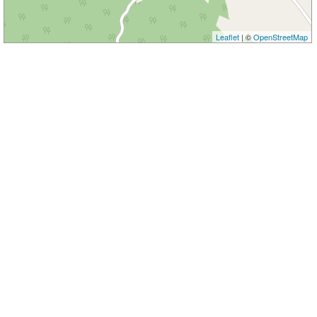
Leaflet
| ©
OpenStreetMap