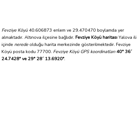
Fevziye Köyü
40.606873 enlem ve 29.470470 boylamda yer
almaktadır. Altınova ilçesine bağlıdır.
Fevziye Köyü haritası
Yalova ili
içinde
nerede
olduğu harita merkezinde gösterilmektedir. Fevziye
Köyü posta kodu 77700.
Fevziye Köyü GPS koordinatları
40° 36´
24.7428" ve 29° 28´ 13.6920"
.