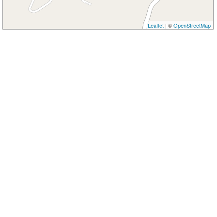
Leaflet
| ©
OpenStreetMap