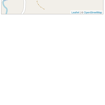
Leaflet
| ©
OpenStreetMap