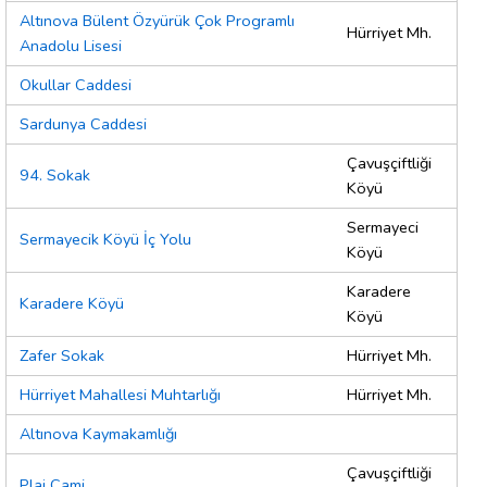
Altınova Bülent Özyürük Çok Programlı
Hürriyet Mh.
Anadolu Lisesi
Okullar Caddesi
Sardunya Caddesi
Çavuşçiftliği
94. Sokak
Köyü
Sermayeci
Sermayecik Köyü İç Yolu
Köyü
Karadere
Karadere Köyü
Köyü
Zafer Sokak
Hürriyet Mh.
Hürriyet Mahallesi Muhtarlığı
Hürriyet Mh.
Altınova Kaymakamlığı
Çavuşçiftliği
Plaj Cami