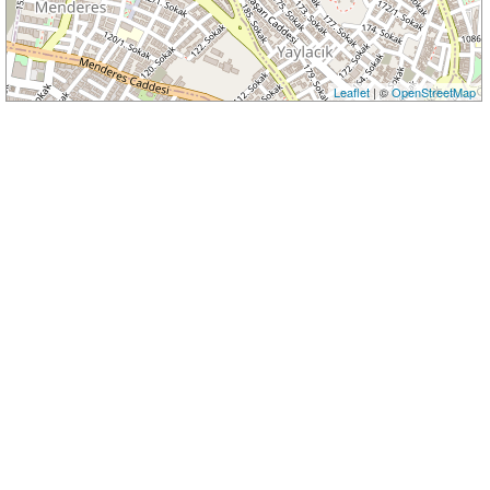
Leaflet
| ©
OpenStreetMap