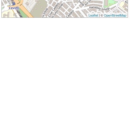
Leaflet
| ©
OpenStreetMap