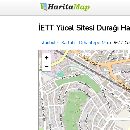
İETT Yücel Sitesi Durağı Har
İstanbul
›
Kartal
›
Orhantepe Mh.
›
İETT Yü
+
−