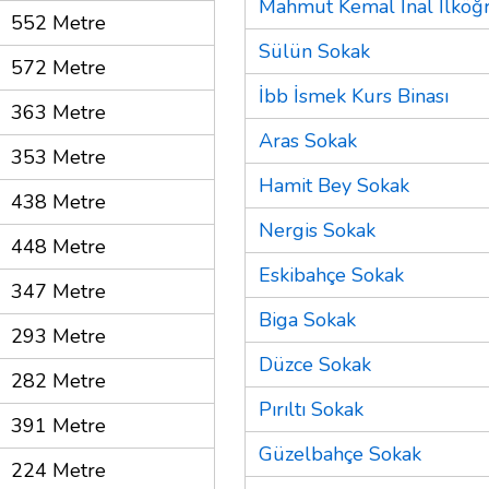
Mahmut Kemal İnal İlköğ
552 Metre
Sülün Sokak
572 Metre
İbb İsmek Kurs Binası
363 Metre
Aras Sokak
353 Metre
Hamit Bey Sokak
438 Metre
Nergis Sokak
448 Metre
Eskibahçe Sokak
347 Metre
Biga Sokak
293 Metre
Düzce Sokak
282 Metre
Pırıltı Sokak
391 Metre
Güzelbahçe Sokak
224 Metre