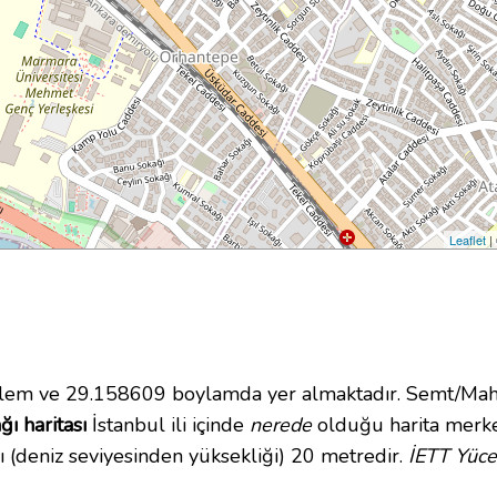
Leaflet
|
em ve 29.158609 boylamda yer almaktadır. Semt/Mahal
ı haritası
İstanbul ili içinde
nerede
olduğu harita merke
 (deniz seviyesinden yüksekliği) 20 metredir.
İETT Yüce