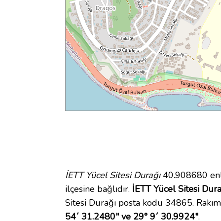
İETT Yücel Sitesi Durağı
40.908680 enl
ilçesine bağlıdır.
İETT Yücel Sitesi Durağ
Sitesi Durağı posta kodu 34865. Rakımı
54´ 31.2480" ve 29° 9´ 30.9924"
.