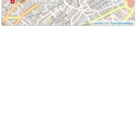
Leaflet
| ©
OpenStreetMap