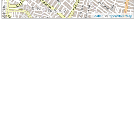
Leaflet
| ©
OpenStreetMap