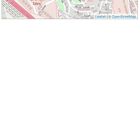
Leaflet
| ©
OpenStreetMap