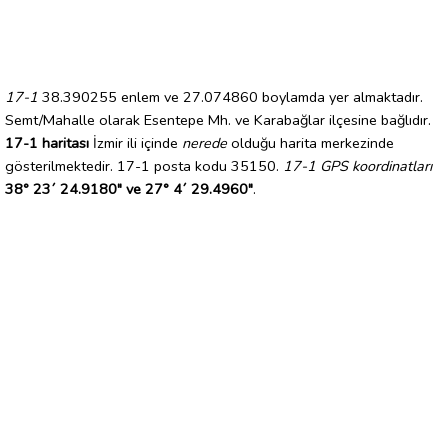
17-1
38.390255 enlem ve 27.074860 boylamda yer almaktadır.
Semt/Mahalle olarak Esentepe Mh. ve Karabağlar ilçesine bağlıdır.
17-1 haritası
İzmir ili içinde
nerede
olduğu harita merkezinde
gösterilmektedir. 17-1 posta kodu 35150.
17-1 GPS koordinatları
38° 23´ 24.9180" ve 27° 4´ 29.4960"
.