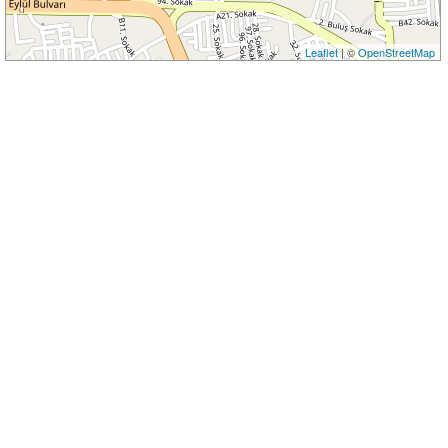
Leaflet
| ©
OpenStreetMap