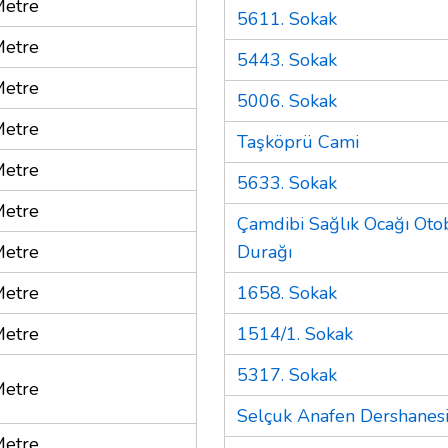
Metre
5611. Sokak
Metre
5443. Sokak
Metre
5006. Sokak
Metre
Taşköprü Cami
Metre
5633. Sokak
Metre
Çamdibi Sağlık Ocağı Oto
Metre
Durağı
Metre
1658. Sokak
Metre
1514/1. Sokak
5317. Sokak
Metre
Selçuk Anafen Dershanes
Metre