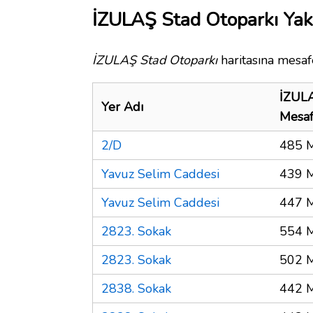
İZULAŞ Stad Otoparkı Yakı
İZULAŞ Stad Otoparkı
haritasına mesafe
İZULA
Yer Adı
Mesa
2/D
485 
Yavuz Selim Caddesi
439 
Yavuz Selim Caddesi
447 
2823. Sokak
554 
2823. Sokak
502 
2838. Sokak
442 