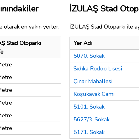
nındakiler
İZULAŞ Stad Otop
 olarak en yakın yerler:
İZULAŞ Stad Otoparkı ile ay
Ş Stad Otoparkı
Yer Adı
fe
5070. Sokak
Metre
Sıdıka Rodop Lisesi
Metre
Çınar Mahallesi
Metre
Koşukavak Cami
Metre
5101. Sokak
Metre
5627/3. Sokak
Metre
5171. Sokak