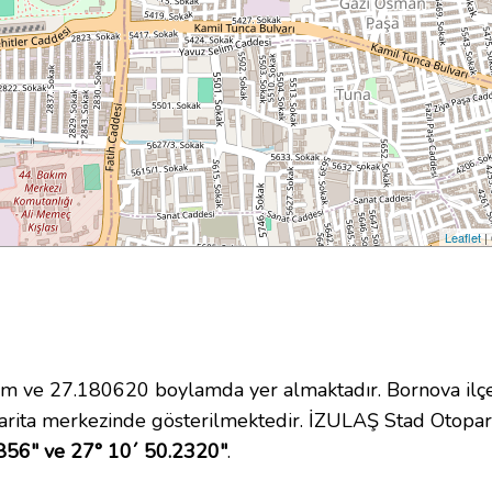
Leaflet
|
 ve 27.180620 boylamda yer almaktadır. Bornova ilçes
rita merkezinde gösterilmektedir. İZULAŞ Stad Otopa
856" ve 27° 10´ 50.2320"
.