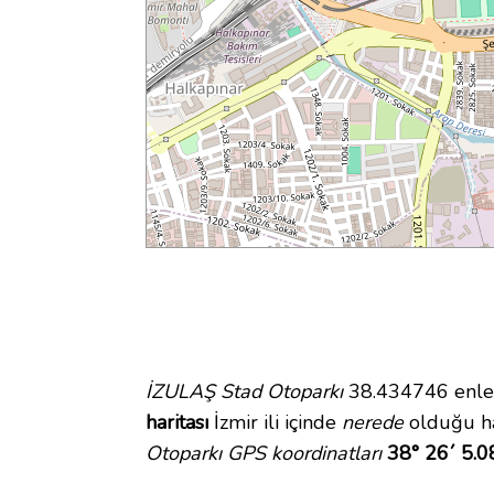
İZULAŞ Stad Otoparkı
38.434746 enlem
haritası
İzmir ili içinde
nerede
olduğu ha
Otoparkı GPS koordinatları
38° 26´ 5.0