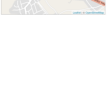
Leaflet
| ©
OpenStreetMap