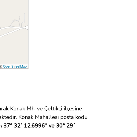
 ©
OpenStreetMap
k Konak Mh. ve Çeltikçi ilçesine
ktedir. Konak Mahallesi posta kodu
ı
37° 32´ 12.6996" ve 30° 29´