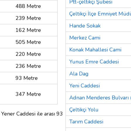
Ptt-çeltikçi Şubesi
488 Metre
Çeltikçi İlçe Emniyet Mü
239 Metre
Hande Sokak
162 Metre
Merkez Cami
505 Metre
Konak Mahallesi Cami
220 Metre
Yunus Emre Caddesi
236 Metre
Ala Dag
93 Metre
Yeni Caddesi
347 Metre
Adnan Menderes Bulvarı (
Çeltikçi Yolu
 Yener Caddesi ile arası 93
Tarım Caddesi