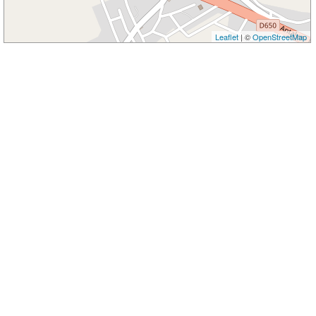
Leaflet
| ©
OpenStreetMap