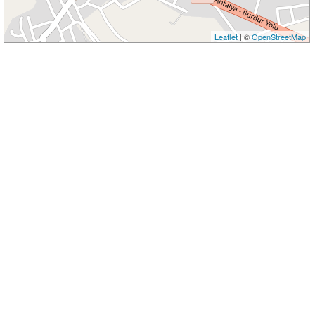
Leaflet
| ©
OpenStreetMap