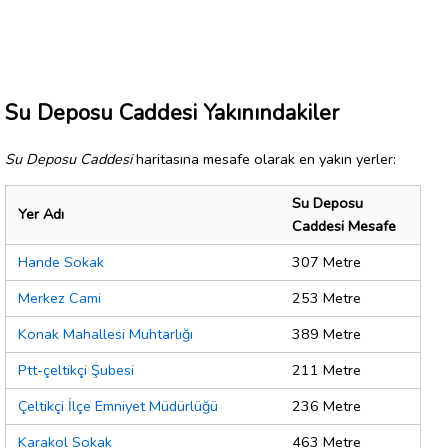
Su Deposu Caddesi Yakınındakiler
Su Deposu Caddesi
haritasına mesafe olarak en yakın yerler:
Su Deposu
Yer Adı
Caddesi Mesafe
Hande Sokak
307 Metre
Merkez Cami
253 Metre
Konak Mahallesi Muhtarlığı
389 Metre
Ptt-çeltikçi Şubesi
211 Metre
Çeltikçi İlçe Emniyet Müdürlüğü
236 Metre
Karakol Sokak
463 Metre