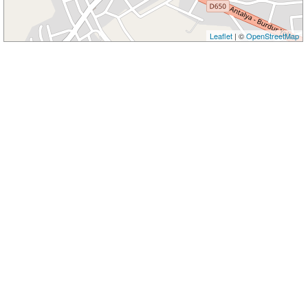
Leaflet
| ©
OpenStreetMap