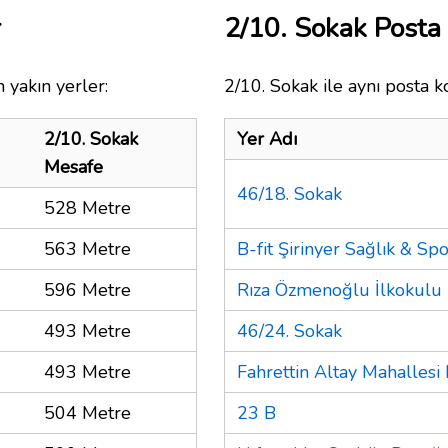
r
2/10. Sokak Post
 yakın yerler:
2/10. Sokak ile aynı posta k
2/10. Sokak
Yer Adı
Mesafe
46/18. Sokak
528 Metre
563 Metre
B-fit Şirinyer Sağlık & Sp
596 Metre
Rıza Özmenoğlu İlkokulu
493 Metre
46/24. Sokak
493 Metre
Fahrettin Altay Mahallesi 
504 Metre
23 B