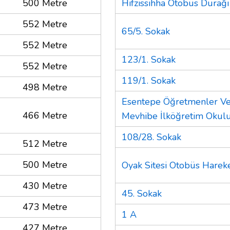
500 Metre
Hıfzıssıhha Otobüs Durağı
552 Metre
65/5. Sokak
552 Metre
123/1. Sokak
552 Metre
119/1. Sokak
498 Metre
Esentepe Öğretmenler Ve
466 Metre
Mevhibe İlköğretim Okul
108/28. Sokak
512 Metre
500 Metre
Oyak Sitesi Otobüs Harek
430 Metre
45. Sokak
473 Metre
1 A
427 Metre