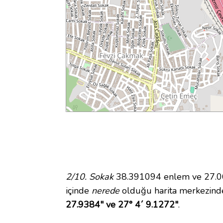
2/10. Sokak
38.391094 enlem ve 27.069
içinde
nerede
olduğu harita merkezinde
27.9384" ve 27° 4´ 9.1272"
.