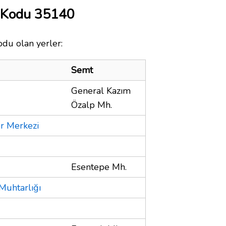
a Kodu 35140
odu olan yerler:
Semt
General Kazım
Özalp Mh.
or Merkezi
Esentepe Mh.
Muhtarlığı