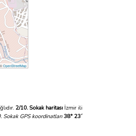
 ©
OpenStreetMap
lıdır.
2/10. Sokak haritası
İzmir ili
. Sokak GPS koordinatları
38° 23´