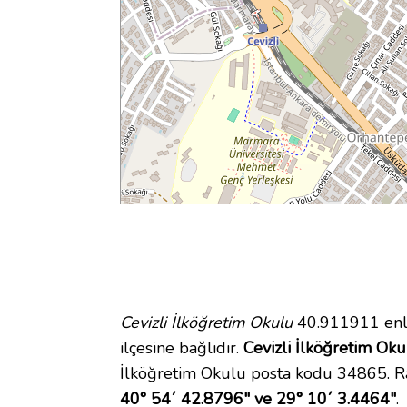
Cevizli İlköğretim Okulu
40.911911 enle
ilçesine bağlıdır.
Cevizli İlköğretim Okul
İlköğretim Okulu posta kodu 34865. Ra
40° 54´ 42.8796" ve 29° 10´ 3.4464"
.