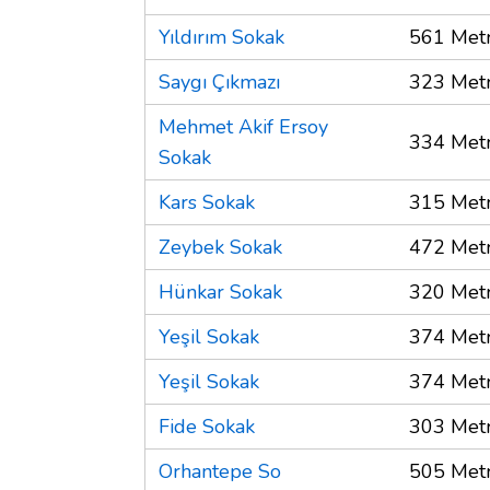
Yıldırım Sokak
561 Met
Saygı Çıkmazı
323 Met
Mehmet Akif Ersoy
334 Met
Sokak
Kars Sokak
315 Met
Zeybek Sokak
472 Met
Hünkar Sokak
320 Met
Yeşil Sokak
374 Met
Yeşil Sokak
374 Met
Fide Sokak
303 Met
Orhantepe So
505 Met