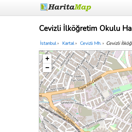
Cevizli İlköğretim Okulu Har
İstanbul
›
Kartal
›
Cevizli Mh.
›
Cevizli İlkö
+
−