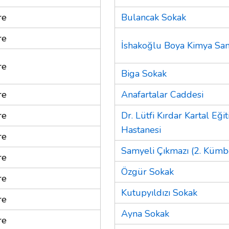
re
Bulancak Sokak
re
İshakoğlu Boya Kimya San
re
Biga Sokak
re
Anafartalar Caddesi
re
Dr. Lütfi Kırdar Kartal Eğ
Hastanesi
re
Samyeli Çıkmazı (2. Kümb
re
Özgür Sokak
re
Kutupyıldızı Sokak
re
Ayna Sokak
re