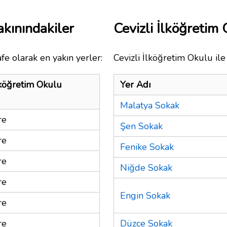
akınındakiler
Cevizli İlköğreti
fe olarak en yakın yerler:
Cevizli İlköğretim Okulu ile
lköğretim Okulu
Yer Adı
Malatya Sokak
re
Şen Sokak
re
Fenike Sokak
re
Niğde Sokak
re
Engin Sokak
re
re
Düzce Sokak