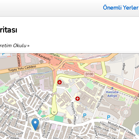
Önemli Yerler
itası
ğretim Okulu
»