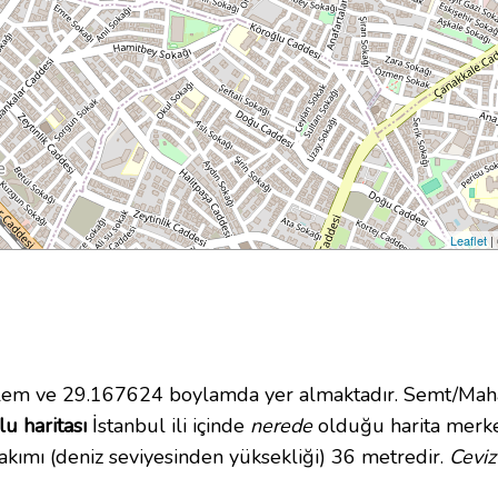
Leaflet
|
m ve 29.167624 boylamda yer almaktadır. Semt/Mahall
u haritası
İstanbul ili içinde
nerede
olduğu harita merkez
kımı (deniz seviyesinden yüksekliği) 36 metredir.
Ceviz