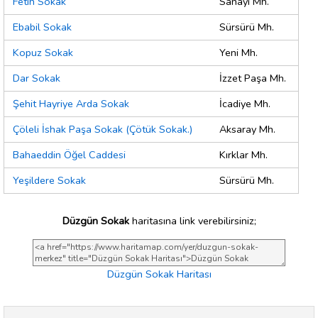
Fetih Sokak
Sanayi Mh.
Ebabil Sokak
Sürsürü Mh.
Kopuz Sokak
Yeni Mh.
Dar Sokak
İzzet Paşa Mh.
Şehit Hayriye Arda Sokak
İcadiye Mh.
Çöleli İshak Paşa Sokak (Çötük Sokak.)
Aksaray Mh.
Bahaeddin Öğel Caddesi
Kırklar Mh.
Yeşildere Sokak
Sürsürü Mh.
Düzgün Sokak
haritasına link verebilirsiniz;
Düzgün Sokak Haritası