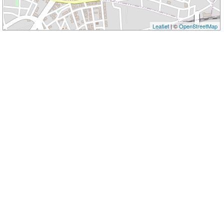
Leaflet
| ©
OpenStreetMap