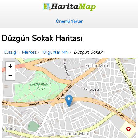
Önemli Yerler
Düzgün Sokak Haritası
Elazığ
›
Merkez
›
Olgunlar Mh.
›
Düzgün Sokak
»
+
−