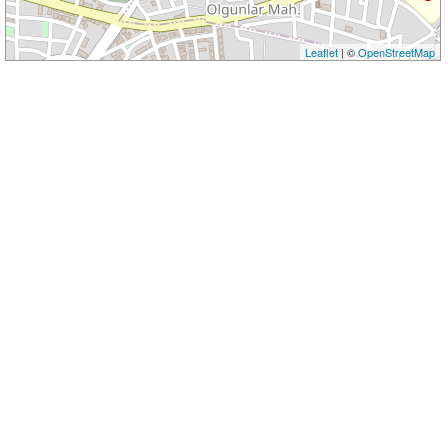
Leaflet
| ©
OpenStreetMap