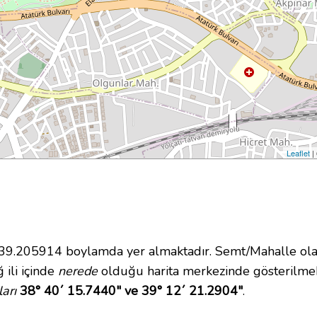
Leaflet
|
.205914 boylamda yer almaktadır. Semt/Mahalle olara
 ili içinde
nerede
olduğu harita merkezinde gösterilmek
arı
38° 40´ 15.7440" ve 39° 12´ 21.2904"
.