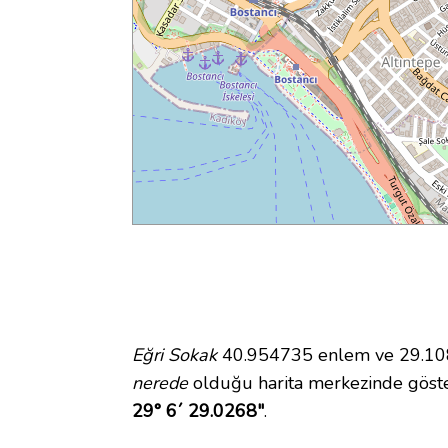
Eğri Sokak
40.954735 enlem ve 29.1080
nerede
olduğu harita merkezinde göste
29° 6´ 29.0268"
.