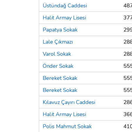
Üstündağ Caddesi
487
Halit Armay Lisesi
377
Papatya Sokak
299
Lale Çıkmazı
288
Varol Sokak
288
Önder Sokak
555
Bereket Sokak
555
Bereket Sokak
555
Kılavuz Çayırı Caddesi
286
Halit Armay Lisesi
366
Polis Mahmut Sokak
410