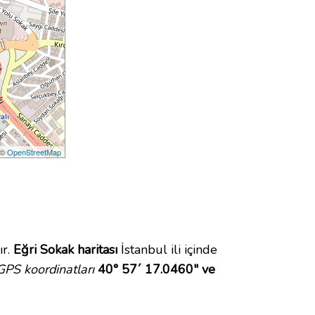
 ©
OpenStreetMap
ır.
Eğri Sokak haritası
İstanbul ili içinde
GPS koordinatları
40° 57´ 17.0460" ve