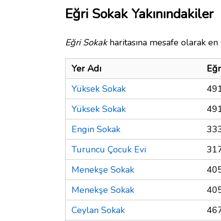
Eğri Sokak Yakınındakiler
Eğri Sokak
haritasına mesafe olarak en 
Yer Adı
Eğr
Yüksek Sokak
491
Yüksek Sokak
491
Engin Sokak
333
Turuncu Çocuk Evi
317
Menekşe Sokak
405
Menekşe Sokak
405
Ceylan Sokak
467