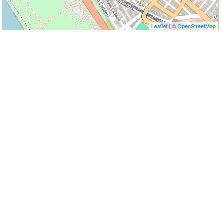
Leaflet
| ©
OpenStreetMap