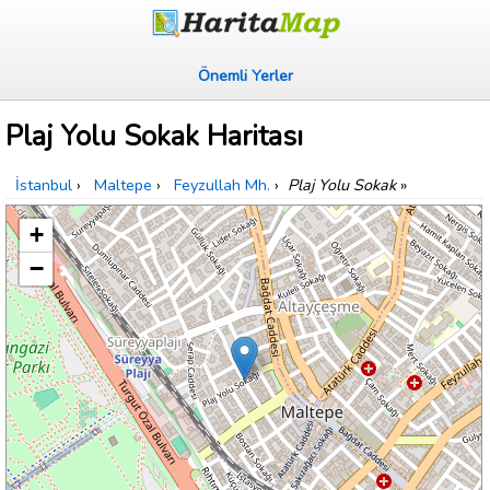
Önemli Yerler
Plaj Yolu Sokak Haritası
İstanbul
›
Maltepe
›
Feyzullah Mh.
›
Plaj Yolu Sokak
»
+
−