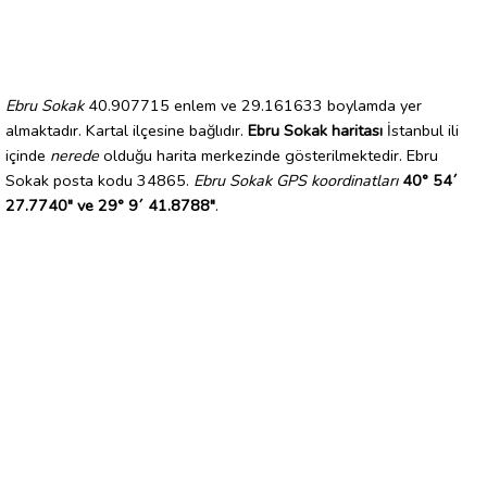
Ebru Sokak
40.907715 enlem ve 29.161633 boylamda yer
almaktadır. Kartal ilçesine bağlıdır.
Ebru Sokak haritası
İstanbul ili
içinde
nerede
olduğu harita merkezinde gösterilmektedir. Ebru
Sokak posta kodu 34865.
Ebru Sokak GPS koordinatları
40° 54´
27.7740" ve 29° 9´ 41.8788"
.