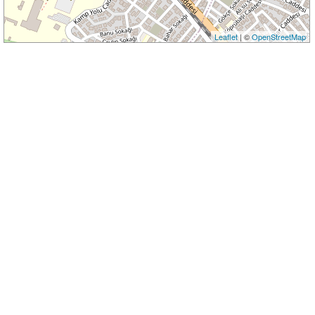
Leaflet
| ©
OpenStreetMap