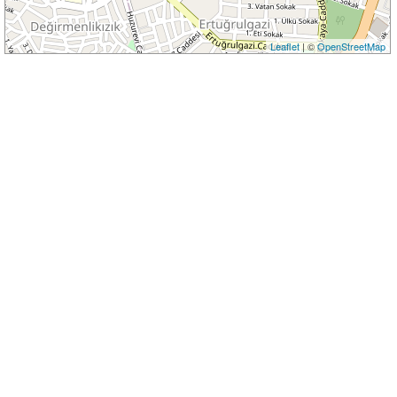
Leaflet
| ©
OpenStreetMap