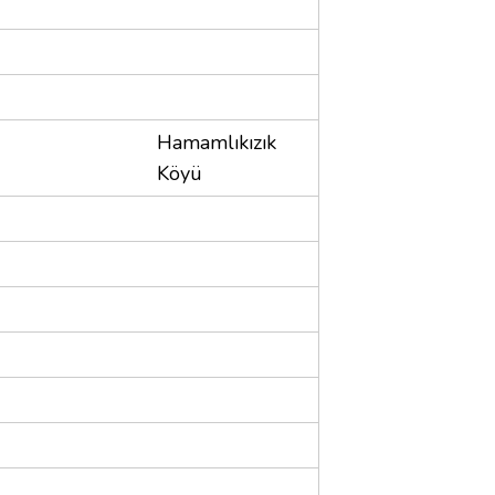
Hamamlıkızık
Köyü