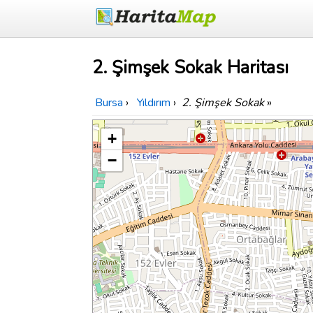
2. Şimşek Sokak Haritası
Bursa
›
Yıldırım
›
2. Şimşek Sokak
»
+
−