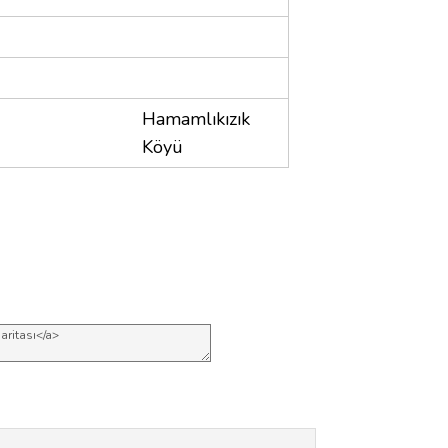
Hamamlıkızık
Köyü