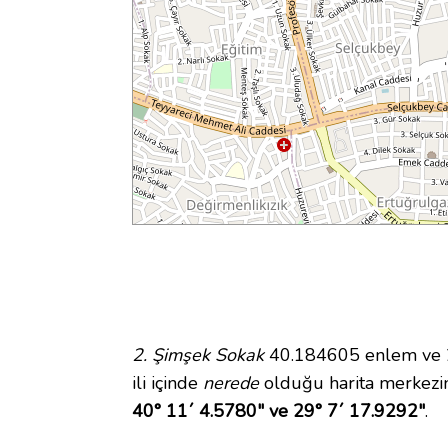
2. Şimşek Sokak
40.184605 enlem ve 29
ili içinde
nerede
olduğu harita merkezi
40° 11´ 4.5780" ve 29° 7´ 17.9292"
.