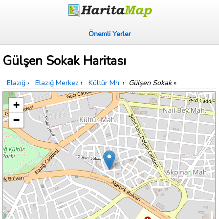
Önemli Yerler
Gülşen Sokak Haritası
Elazığ
›
Elazığ Merkez
›
Kültür Mh.
›
Gülşen Sokak
»
+
−