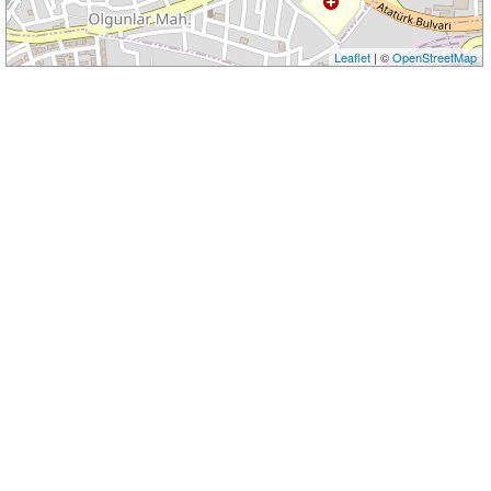
Leaflet
| ©
OpenStreetMap