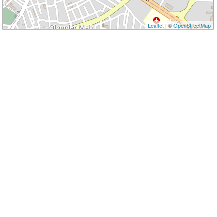
Leaflet
| ©
OpenStreetMap