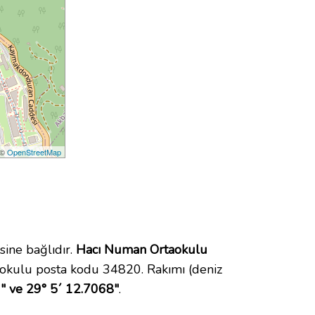
 ©
OpenStreetMap
ine bağlıdır.
Hacı Numan Ortaokulu
okulu posta kodu 34820. Rakımı (deniz
" ve 29° 5´ 12.7068"
.