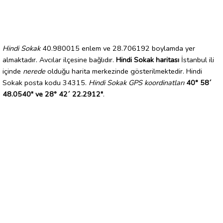
Hindi Sokak
40.980015 enlem ve 28.706192 boylamda yer
almaktadır. Avcılar ilçesine bağlıdır.
Hindi Sokak haritası
İstanbul ili
içinde
nerede
olduğu harita merkezinde gösterilmektedir. Hindi
Sokak posta kodu 34315.
Hindi Sokak GPS koordinatları
40° 58´
48.0540" ve 28° 42´ 22.2912"
.