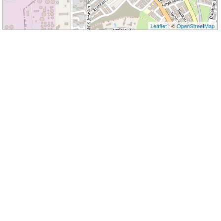
Leaflet
| ©
OpenStreetMap