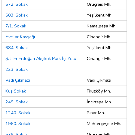
572. Sokak
Oruçreis Mh.
683. Sokak
Yeşilkent Mh.
7/1. Sokak
Kemalpaşa Mh.
Avcılar Kavşağı
Cihangir Mh.
684. Sokak
Yeşilkent Mh.
Ş. J. Er Erdoğan Akçıkrık Park İçi Yolu
Cihangir Mh.
223. Sokak
Vadi Çıkmazı
Vadi Çıkmazı
Kuş Sokak
Firuzköy Mh.
249. Sokak
İncirtepe Mh.
1240. Sokak
Pınar Mh.
1960. Sokak
Mehterçeşme Mh.
579. Sokak
Oruçreis Mh.