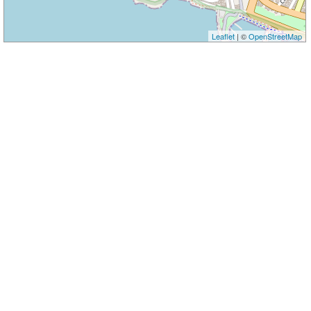
Leaflet
| ©
OpenStreetMap