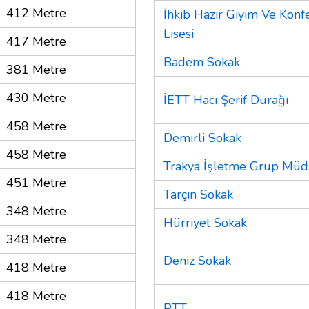
412 Metre
İhkib Hazır Giyim Ve Konf
Lisesi
417 Metre
Badem Sokak
381 Metre
430 Metre
İETT Hacı Şerif Durağı
458 Metre
Demirli Sokak
458 Metre
Trakya İşletme Grup Müdü
451 Metre
Tarçın Sokak
348 Metre
Hürriyet Sokak
348 Metre
Deniz Sokak
418 Metre
418 Metre
PTT