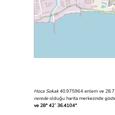
Hoca Sokak
40.975964 enlem ve 28.710
nerede
olduğu harita merkezinde göst
ve 28° 42´ 36.4104"
.