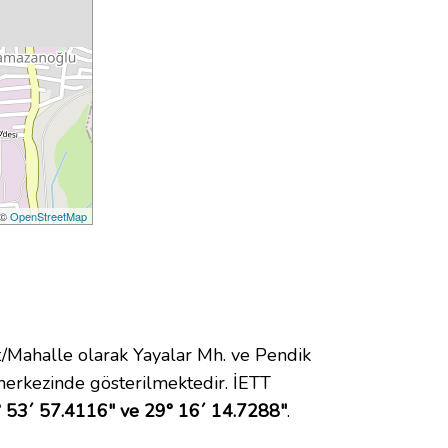
 ©
OpenStreetMap
Mahalle olarak Yayalar Mh. ve Pendik
erkezinde gösterilmektedir. İETT
 53´ 57.4116" ve 29° 16´ 14.7288"
.