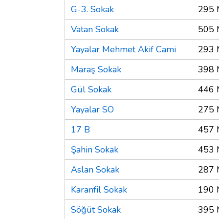
G-3. Sokak
295 
Vatan Sokak
505 
Yayalar Mehmet Akif Cami
293 
Maraş Sokak
398 
Gül Sokak
446 
Yayalar SO
275 
17 B
457 
Şahin Sokak
453 
Aslan Sokak
287 
Karanfil Sokak
190 
Söğüt Sokak
395 