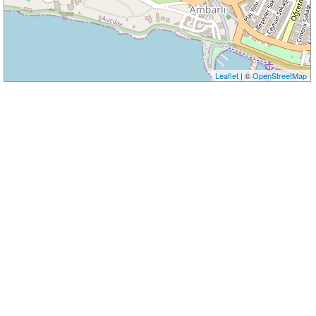
Leaflet
| ©
OpenStreetMap