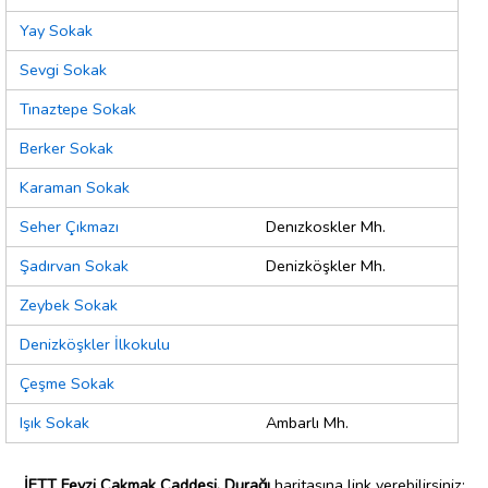
Yay Sokak
Sevgi Sokak
Tınaztepe Sokak
Berker Sokak
Karaman Sokak
Seher Çıkmazı
Denızkoskler Mh.
Şadırvan Sokak
Denizköşkler Mh.
Zeybek Sokak
Denizköşkler İlkokulu
Çeşme Sokak
Işık Sokak
Ambarlı Mh.
İETT Fevzi Çakmak Caddesi. Durağı
haritasına link verebilirsiniz;