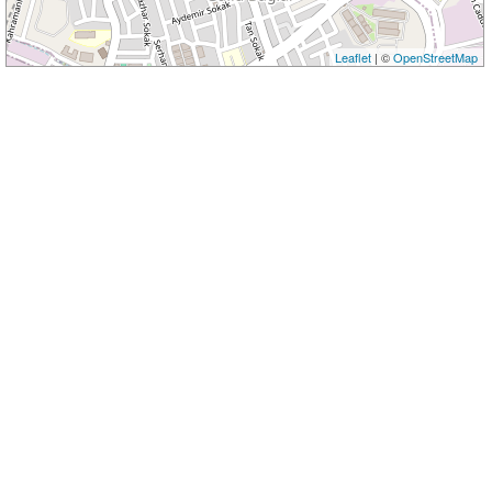
Leaflet
| ©
OpenStreetMap