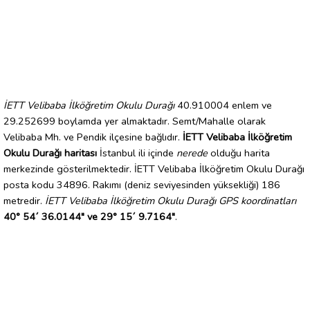
İETT Velibaba İlköğretim Okulu Durağı
40.910004 enlem ve
29.252699 boylamda yer almaktadır. Semt/Mahalle olarak
Velibaba Mh. ve Pendik ilçesine bağlıdır.
İETT Velibaba İlköğretim
Okulu Durağı haritası
İstanbul ili içinde
nerede
olduğu harita
merkezinde gösterilmektedir. İETT Velibaba İlköğretim Okulu Durağı
posta kodu 34896. Rakımı (deniz seviyesinden yüksekliği) 186
metredir.
İETT Velibaba İlköğretim Okulu Durağı GPS koordinatları
40° 54´ 36.0144" ve 29° 15´ 9.7164"
.