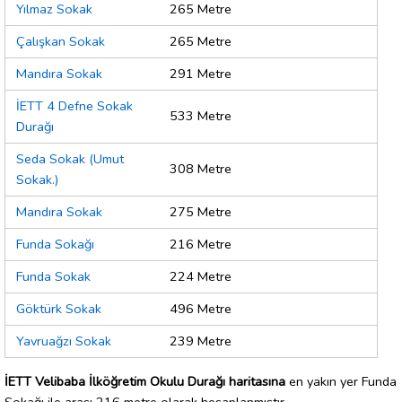
Yılmaz Sokak
265 Metre
Çalışkan Sokak
265 Metre
Mandıra Sokak
291 Metre
İETT 4 Defne Sokak
533 Metre
Durağı
Seda Sokak (Umut
308 Metre
Sokak.)
Mandıra Sokak
275 Metre
Funda Sokağı
216 Metre
Funda Sokak
224 Metre
Göktürk Sokak
496 Metre
Yavruağzı Sokak
239 Metre
İETT Velibaba İlköğretim Okulu Durağı haritasına
en yakın yer Funda
Sokağı ile arası 216 metre olarak hesaplanmıştır.