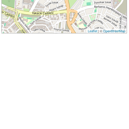
Leaflet
| ©
OpenStreetMap