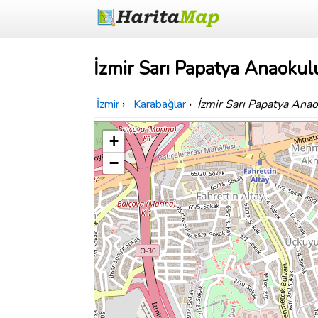
İzmir Sarı Papatya Anaokulu
İzmir
›
Karabağlar
›
İzmir Sarı Papatya Ana
+
−