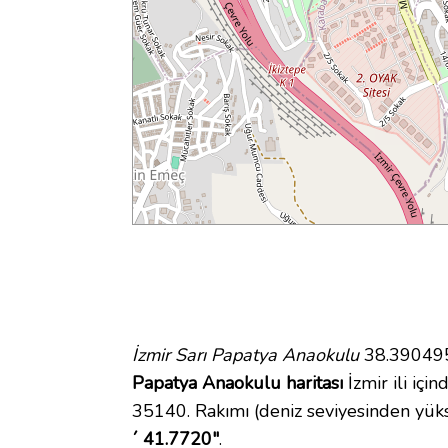
İzmir Sarı Papatya Anaokulu
38.390495 
Papatya Anaokulu haritası
İzmir ili içi
35140. Rakımı (deniz seviyesinden yüks
´ 41.7720"
.