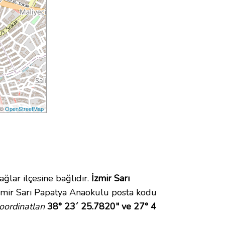
 ©
OpenStreetMap
lar ilçesine bağlıdır.
İzmir Sarı
zmir Sarı Papatya Anaokulu posta kodu
ordinatları
38° 23´ 25.7820" ve 27° 4