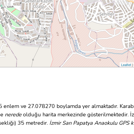
Leaflet
|
enlem ve 27.078270 boylamda yer almaktadır. Karabağ
nde
nerede
olduğu harita merkezinde gösterilmektedir. İ
ekliği) 35 metredir.
İzmir Sarı Papatya Anaokulu GPS ko