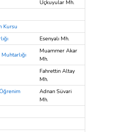
Üçkuyular Mh.
n Kursu
lığı
Esenyalı Mh.
Muammer Akar
Muhtarlığı
Mh.
Fahrettin Altay
Mh.
 Öğrenim
Adnan Süvari
Mh.