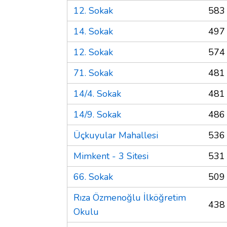
12. Sokak
583
14. Sokak
497
12. Sokak
574
71. Sokak
481
14/4. Sokak
481
14/9. Sokak
486
Üçkuyular Mahallesi
536
Mimkent - 3 Sitesi
531
66. Sokak
509
Rıza Özmenoğlu İlköğretim
438
Okulu